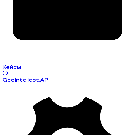
Кейсы
Geointellect.API