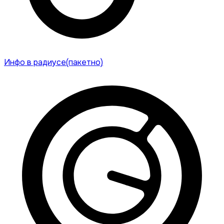
Инфо в радиусе(пакетно)