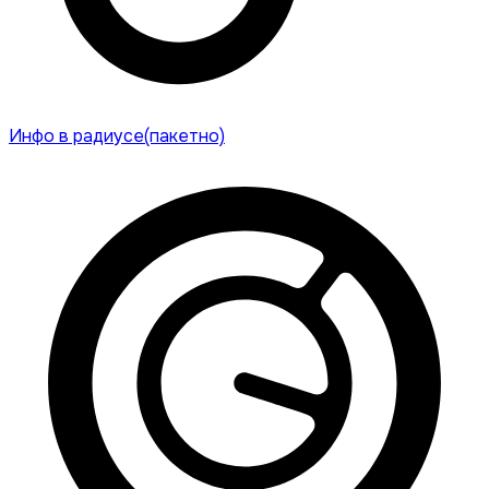
Инфо в радиусе(пакетно)