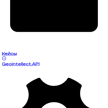
Кейсы
Geointellect.API